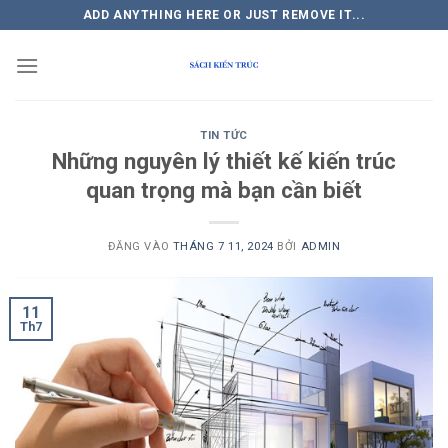
Bỏ
ADD ANYTHING HERE OR JUST REMOVE IT...
qua
nội
dung
TIN TỨC
Những nguyên lý thiết kế kiến trúc
quan trọng mà bạn cần biết
ĐĂNG VÀO
THÁNG 7 11, 2024
BỞI
ADMIN
11
Th7